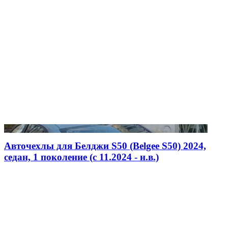
Авточехлы для Белджи S50 (Belgee S50) 2024,
седан, 1 поколение (c 11.2024 - н.в.)