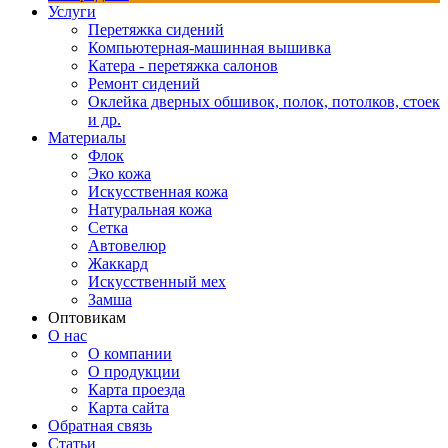
Услуги
Перетяжка сидений
Компьютерная-машинная вышивка
Катера - перетяжка салонов
Ремонт сидений
Оклейка дверных обшивок, полок, потолков, стоек
и др.
Материалы
Флок
Эко кожа
Искусственная кожа
Натуральная кожа
Сетка
Автовелюр
Жаккард
Искусственный мех
Замша
Оптовикам
О нас
О компании
О продукции
Карта проезда
Карта сайта
Обратная связь
Статьи