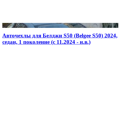
Авточехлы для Белджи S50 (Belgee S50) 2024,
седан, 1 поколение (c 11.2024 - н.в.)