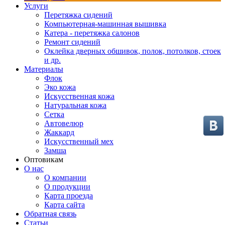
Услуги
Перетяжка сидений
Компьютерная-машинная вышивка
Катера - перетяжка салонов
Ремонт сидений
Оклейка дверных обшивок, полок, потолков, стоек
и др.
Материалы
Флок
Эко кожа
Искусственная кожа
Натуральная кожа
Сетка
Автовелюр
Жаккард
Искусственный мех
Замша
Оптовикам
О нас
О компании
О продукции
Карта проезда
Карта сайта
Обратная связь
Статьи