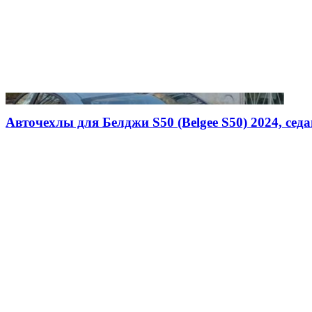
Авточехлы для Белджи S50 (Belgee S50) 2024, седан,