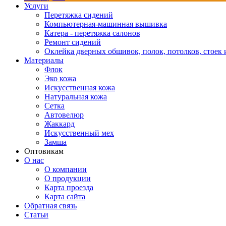
Услуги
Перетяжка сидений
Компьютерная-машинная вышивка
Катера - перетяжка салонов
Ремонт сидений
Оклейка дверных обшивок, полок, потолков, стоек и
Материалы
Флок
Эко кожа
Искусственная кожа
Натуральная кожа
Сетка
Автовелюр
Жаккард
Искусственный мех
Замша
Оптовикам
О нас
О компании
О продукции
Карта проезда
Карта сайта
Обратная связь
Статьи