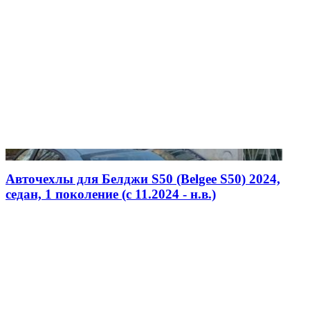
Авточехлы для Белджи S50 (Belgee S50) 2024,
седан, 1 поколение (c 11.2024 - н.в.)