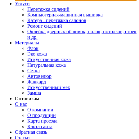
Услуги
Перетяжка сидений
Компьютерная-машинная вышивка
Катера - перетяжка салонов
Ремонт сидений
Оклейка дверных обшивок, полок, потолков, стоек
и др.
Материалы
Флок
Эко кожа
Искусственная кожа
Натуральная кожа
Сетка
Автовелюр
Жаккард
Искусственный мех
Замша
Оптовикам
О нас
О компании
О продукции
Карта проезда
Карта сайта
Обратная связь
Статьи