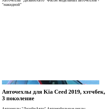
Авточехлы "ДизайнАвто" Фасон модельных авточехлов -
"накидной"
Авточехлы для Kia Ceed 2019, хэтчбек,
3 поколение
Авточехлы "ДизайнАвто" Автомобильные чехлы