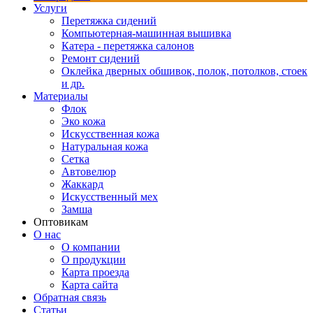
Услуги
Перетяжка сидений
Компьютерная-машинная вышивка
Катера - перетяжка салонов
Ремонт сидений
Оклейка дверных обшивок, полок, потолков, стоек
и др.
Материалы
Флок
Эко кожа
Искусственная кожа
Натуральная кожа
Сетка
Автовелюр
Жаккард
Искусственный мех
Замша
Оптовикам
О нас
О компании
О продукции
Карта проезда
Карта сайта
Обратная связь
Статьи