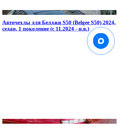
Авточехлы для Белджи S50 (Belgee S50) 2024,
седан, 1 поколение (c 11.2024 - н.в.)