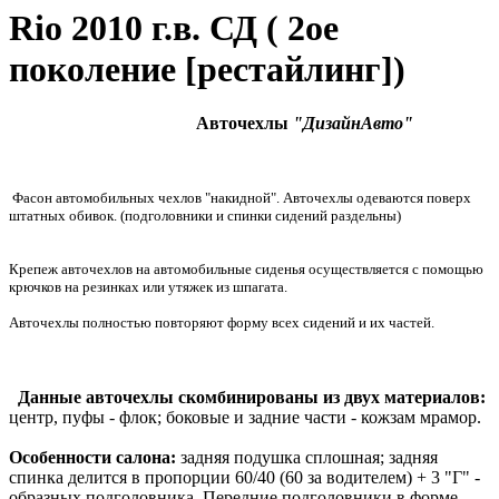
Rio 2010 г.в. СД ( 2ое
поколение [рестайлинг])
Авточехлы
"ДизайнАвто"
Фасон автомобильных чехлов "накидной". Авточехлы одеваются поверх
штатных обивок. (подголовники и спинки сидений раздельны)
Крепеж авточехлов на автомобильные сиденья осуществляется с помощью
крючков на резинках или утяжек из шпагата.
Авточехлы полностью повторяют форму всех сидений и их частей.
Данные авточехлы скомбинированы из двух материалов:
центр, пуфы - флок; боковые и задние части - кожзам мрамор.
Особенности салона:
задняя подушка сплошная; задняя
спинка делится в пропорции 60/40 (60 за водителем) + 3 "Г" -
образных подголовника. Передние подголовники в форме