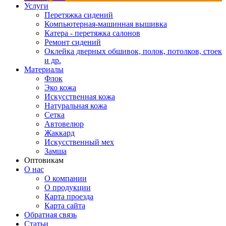
Услуги
Перетяжка сидений
Компьютерная-машинная вышивка
Катера - перетяжка салонов
Ремонт сидений
Оклейка дверных обшивок, полок, потолков, стоек
и др.
Материалы
Флок
Эко кожа
Искусственная кожа
Натуральная кожа
Сетка
Автовелюр
Жаккард
Искусственный мех
Замша
Оптовикам
О нас
О компании
О продукции
Карта проезда
Карта сайта
Обратная связь
Статьи