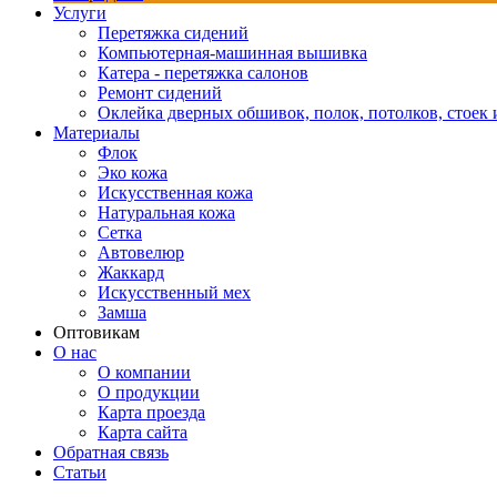
Услуги
Перетяжка сидений
Компьютерная-машинная вышивка
Катера - перетяжка салонов
Ремонт сидений
Оклейка дверных обшивок, полок, потолков, стоек и
Материалы
Флок
Эко кожа
Искусственная кожа
Натуральная кожа
Сетка
Автовелюр
Жаккард
Искусственный мех
Замша
Оптовикам
О нас
О компании
О продукции
Карта проезда
Карта сайта
Обратная связь
Статьи