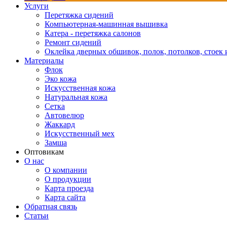
Услуги
Перетяжка сидений
Компьютерная-машинная вышивка
Катера - перетяжка салонов
Ремонт сидений
Оклейка дверных обшивок, полок, потолков, стоек и
Материалы
Флок
Эко кожа
Искусственная кожа
Натуральная кожа
Сетка
Автовелюр
Жаккард
Искусственный мех
Замша
Оптовикам
О нас
О компании
О продукции
Карта проезда
Карта сайта
Обратная связь
Статьи