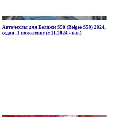
Авточехлы для Белджи S50 (Belgee S50) 2024,
седан, 1 поколение (c 11.2024 - н.в.)