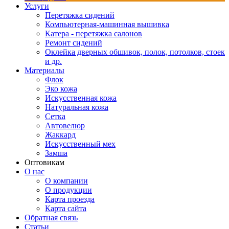
Услуги
Перетяжка сидений
Компьютерная-машинная вышивка
Катера - перетяжка салонов
Ремонт сидений
Оклейка дверных обшивок, полок, потолков, стоек
и др.
Материалы
Флок
Эко кожа
Искусственная кожа
Натуральная кожа
Сетка
Автовелюр
Жаккард
Искусственный мех
Замша
Оптовикам
О нас
О компании
О продукции
Карта проезда
Карта сайта
Обратная связь
Статьи