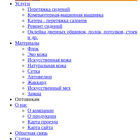
Услуги
Перетяжка сидений
Компьютерная-машинная вышивка
Катера - перетяжка салонов
Ремонт сидений
Оклейка дверных обшивок, полок, потолков, стоек
и др.
Материалы
Флок
Эко кожа
Искусственная кожа
Натуральная кожа
Сетка
Автовелюр
Жаккард
Искусственный мех
Замша
Оптовикам
О нас
О компании
О продукции
Карта проезда
Карта сайта
Обратная связь
Статьи