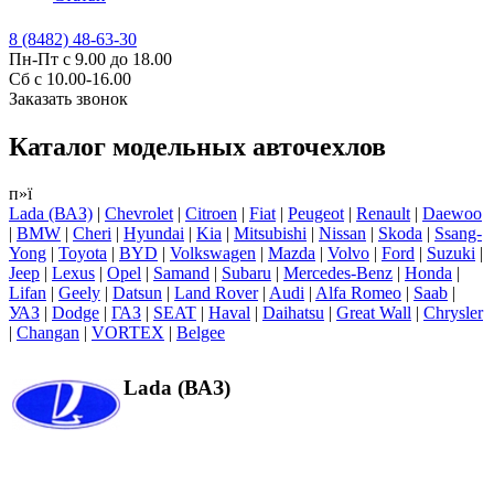
8 (8482) 48-63-30
Пн-Пт с 9.00 до 18.00
Сб с 10.00-16.00
Заказать звонок
Каталог модельных авточехлов
п»ї
Lada (ВАЗ)
|
Chevrolet
|
Citroen
|
Fiat
|
Peugeot
|
Renault
|
Daewoo
|
BMW
|
Cheri
|
Hyundai
|
Kia
|
Mitsubishi
|
Nissan
|
Skoda
|
Ssang-
Yong
|
Toyota
|
BYD
|
Volkswagen
|
Mazda
|
Volvo
|
Ford
|
Suzuki
|
Jeep
|
Lexus
|
Opel
|
Samand
|
Subaru
|
Mercedes-Benz
|
Honda
|
Lifan
|
Geely
|
Datsun
|
Land Rover
|
Audi
|
Alfa Romeo
|
Saab
|
УАЗ
|
Dodge
|
ГАЗ
|
SEAT
|
Haval
|
Daihatsu
|
Great Wall
|
Chrysler
|
Changan
|
VORTEX
|
Belgee
Lada (ВАЗ)