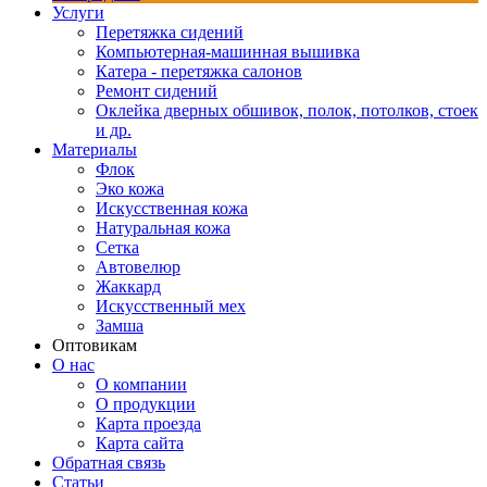
Услуги
Перетяжка сидений
Компьютерная-машинная вышивка
Катера - перетяжка салонов
Ремонт сидений
Оклейка дверных обшивок, полок, потолков, стоек
и др.
Материалы
Флок
Эко кожа
Искусственная кожа
Натуральная кожа
Сетка
Автовелюр
Жаккард
Искусственный мех
Замша
Оптовикам
О нас
О компании
О продукции
Карта проезда
Карта сайта
Обратная связь
Статьи