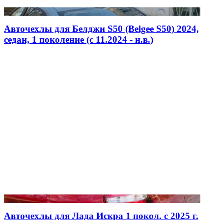
Авточехлы для Белджи S50 (Belgee S50) 2024,
седан, 1 поколение (c 11.2024 - н.в.)
Авточехлы для Лада Искра 1 покол. с 2025 г.