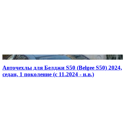
Авточехлы для Белджи S50 (Belgee S50) 2024,
седан, 1 поколение (c 11.2024 - н.в.)