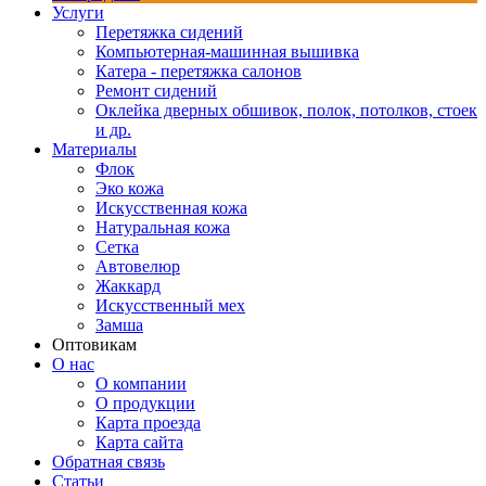
Услуги
Перетяжка сидений
Компьютерная-машинная вышивка
Катера - перетяжка салонов
Ремонт сидений
Оклейка дверных обшивок, полок, потолков, стоек
и др.
Материалы
Флок
Эко кожа
Искусственная кожа
Натуральная кожа
Сетка
Автовелюр
Жаккард
Искусственный мех
Замша
Оптовикам
О нас
О компании
О продукции
Карта проезда
Карта сайта
Обратная связь
Статьи