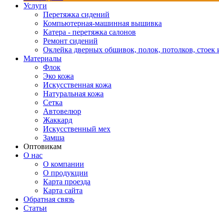
Услуги
Перетяжка сидений
Компьютерная-машинная вышивка
Катера - перетяжка салонов
Ремонт сидений
Оклейка дверных обшивок, полок, потолков, стоек и
Материалы
Флок
Эко кожа
Искусственная кожа
Натуральная кожа
Сетка
Автовелюр
Жаккард
Искусственный мех
Замша
Оптовикам
О нас
О компании
О продукции
Карта проезда
Карта сайта
Обратная связь
Статьи