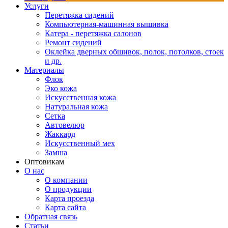
Услуги
Перетяжка сидений
Компьютерная-машинная вышивка
Катера - перетяжка салонов
Ремонт сидений
Оклейка дверных обшивок, полок, потолков, стоек
и др.
Материалы
Флок
Эко кожа
Искусственная кожа
Натуральная кожа
Сетка
Автовелюр
Жаккард
Искусственный мех
Замша
Оптовикам
О нас
О компании
О продукции
Карта проезда
Карта сайта
Обратная связь
Статьи