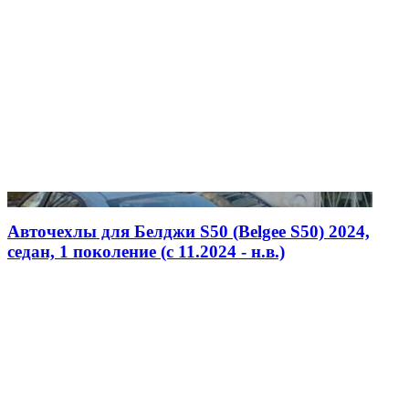
Авточехлы для Белджи S50 (Belgee S50) 2024,
седан, 1 поколение (c 11.2024 - н.в.)