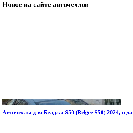
Новое на сайте авточехлов
Авточехлы для Белджи S50 (Belgee S50) 2024, седан,