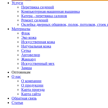
Услуги
Перетяжка сидений
Компьютерная-машинная вышивка
Катера - перетяжка салонов
Ремонт сидений
Оклейка дверных обшивок, полок, потолков, стоек и
Материалы
Флок
Эко кожа
Искусственная кожа
Натуральная кожа
Сетка
Автовелюр
Жаккард
Искусственный мех
Замша
Оптовикам
О нас
О компании
О продукции
Карта проезда
Карта сайта
Обратная связь
Статьи