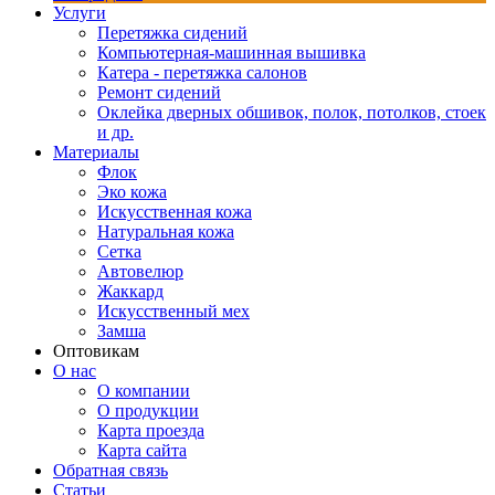
Услуги
Перетяжка сидений
Компьютерная-машинная вышивка
Катера - перетяжка салонов
Ремонт сидений
Оклейка дверных обшивок, полок, потолков, стоек
и др.
Материалы
Флок
Эко кожа
Искусственная кожа
Натуральная кожа
Сетка
Автовелюр
Жаккард
Искусственный мех
Замша
Оптовикам
О нас
О компании
О продукции
Карта проезда
Карта сайта
Обратная связь
Статьи