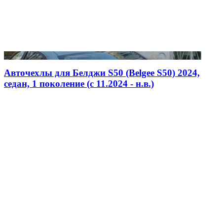
Авточехлы для Белджи S50 (Belgee S50) 2024,
седан, 1 поколение (c 11.2024 - н.в.)