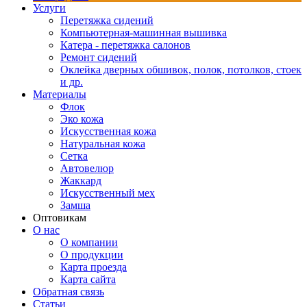
Услуги
Перетяжка сидений
Компьютерная-машинная вышивка
Катера - перетяжка салонов
Ремонт сидений
Оклейка дверных обшивок, полок, потолков, стоек
и др.
Материалы
Флок
Эко кожа
Искусственная кожа
Натуральная кожа
Сетка
Автовелюр
Жаккард
Искусственный мех
Замша
Оптовикам
О нас
О компании
О продукции
Карта проезда
Карта сайта
Обратная связь
Статьи