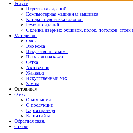
Услуги
Перетяжка сидений
Компьютерная-машинная вышивка
Катера - перетяжка салонов
Ремонт сидений
Оклейка дверных обшивок, полок, потолков, стоек и
Материалы
Флок
Эко кожа
Искусственная кожа
Натуральная кожа
Сетка
Автовелюр
Жаккард
Искусственный мех
Замша
Оптовикам
О нас
О компании
О продукции
Карта проезда
Карта сайта
Обратная связь
Статьи