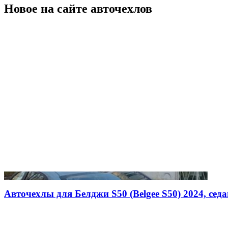
Новое на сайте авточехлов
Авточехлы для Белджи S50 (Belgee S50) 2024, седан,