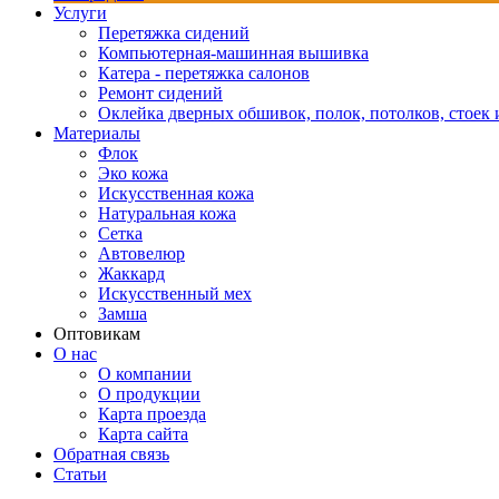
Услуги
Перетяжка сидений
Компьютерная-машинная вышивка
Катера - перетяжка салонов
Ремонт сидений
Оклейка дверных обшивок, полок, потолков, стоек и
Материалы
Флок
Эко кожа
Искусственная кожа
Натуральная кожа
Сетка
Автовелюр
Жаккард
Искусственный мех
Замша
Оптовикам
О нас
О компании
О продукции
Карта проезда
Карта сайта
Обратная связь
Статьи