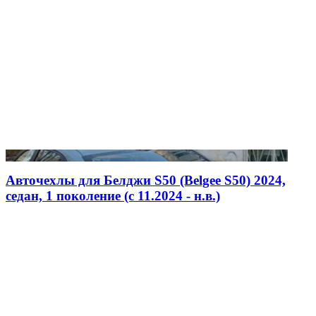
Авточехлы для Белджи S50 (Belgee S50) 2024,
седан, 1 поколение (c 11.2024 - н.в.)