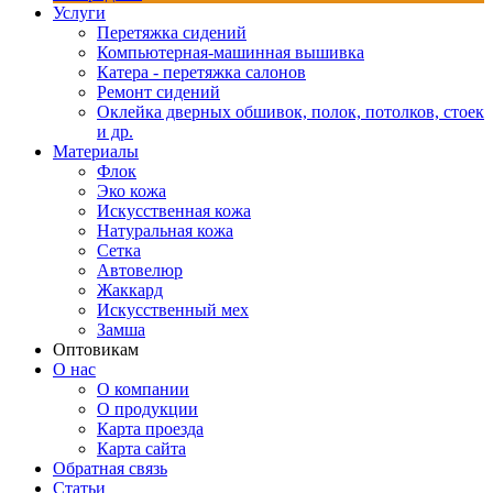
Услуги
Перетяжка сидений
Компьютерная-машинная вышивка
Катера - перетяжка салонов
Ремонт сидений
Оклейка дверных обшивок, полок, потолков, стоек
и др.
Материалы
Флок
Эко кожа
Искусственная кожа
Натуральная кожа
Сетка
Автовелюр
Жаккард
Искусственный мех
Замша
Оптовикам
О нас
О компании
О продукции
Карта проезда
Карта сайта
Обратная связь
Статьи