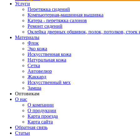
Услуги
Перетяжка сидений
Компьютерная-машинная вышивка
Катера - перетяжка салонов
Ремонт сидений
Оклейка дверных обшивок, полок, потолков, стоек и
Материалы
Флок
Эко кожа
Искусственная кожа
Натуральная кожа
Сетка
Автовелюр
Жаккард
Искусственный мех
Замша
Оптовикам
О нас
О компании
О продукции
Карта проезда
Карта сайта
Обратная связь
Статьи