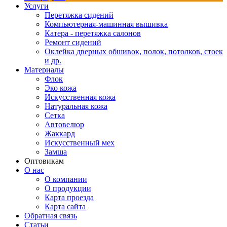
Услуги
Перетяжка сидений
Компьютерная-машинная вышивка
Катера - перетяжка салонов
Ремонт сидений
Оклейка дверных обшивок, полок, потолков, стоек
и др.
Материалы
Флок
Эко кожа
Искусственная кожа
Натуральная кожа
Сетка
Автовелюр
Жаккард
Искусственный мех
Замша
Оптовикам
О нас
О компании
О продукции
Карта проезда
Карта сайта
Обратная связь
Статьи