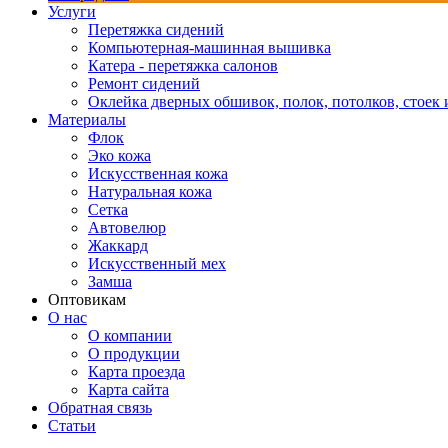
Услуги
Перетяжка сидений
Компьютерная-машинная вышивка
Катера - перетяжка салонов
Ремонт сидений
Оклейка дверных обшивок, полок, потолков, стоек и
Материалы
Флок
Эко кожа
Искусственная кожа
Натуральная кожа
Сетка
Автовелюр
Жаккард
Искусственный мех
Замша
Оптовикам
О нас
О компании
О продукции
Карта проезда
Карта сайта
Обратная связь
Статьи