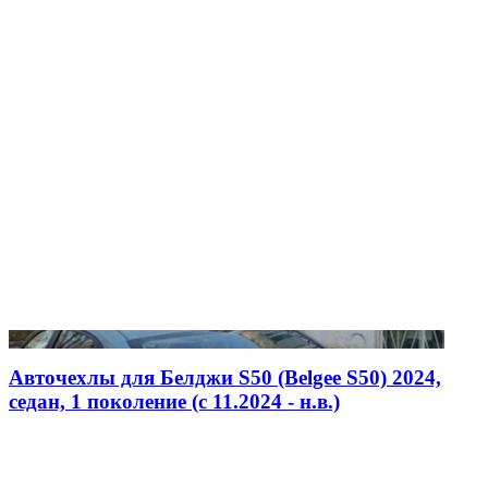
Авточехлы для Белджи S50 (Belgee S50) 2024,
седан, 1 поколение (c 11.2024 - н.в.)