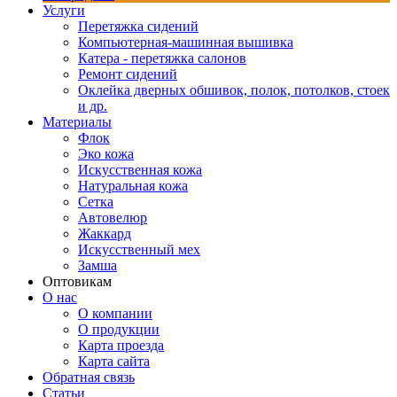
Услуги
Перетяжка сидений
Компьютерная-машинная вышивка
Катера - перетяжка салонов
Ремонт сидений
Оклейка дверных обшивок, полок, потолков, стоек
и др.
Материалы
Флок
Эко кожа
Искусственная кожа
Натуральная кожа
Сетка
Автовелюр
Жаккард
Искусственный мех
Замша
Оптовикам
О нас
О компании
О продукции
Карта проезда
Карта сайта
Обратная связь
Статьи