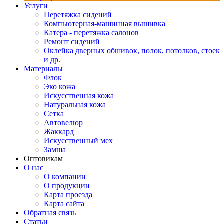
Услуги
Перетяжка сидений
Компьютерная-машинная вышивка
Катера - перетяжка салонов
Ремонт сидений
Оклейка дверных обшивок, полок, потолков, стоек
и др.
Материалы
Флок
Эко кожа
Искусственная кожа
Натуральная кожа
Сетка
Автовелюр
Жаккард
Искусственный мех
Замша
Оптовикам
О нас
О компании
О продукции
Карта проезда
Карта сайта
Обратная связь
Статьи