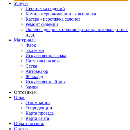
Услуги
Перетяжка сидений
Компьютерная-машинная вышивка
Катера - перетяжка салонов
Ремонт сидений
Оклейка дверных обшивок, полок, потолков, стоек
и др.
Материалы
Флок
Эко кожа
Искусственная кожа
Натуральная кожа
Сетка
Автовелюр
Жаккард
Искусственный мех
Замша
Оптовикам
О нас
О компании
О продукции
Карта проезда
Карта сайта
Обратная связь
Статьи