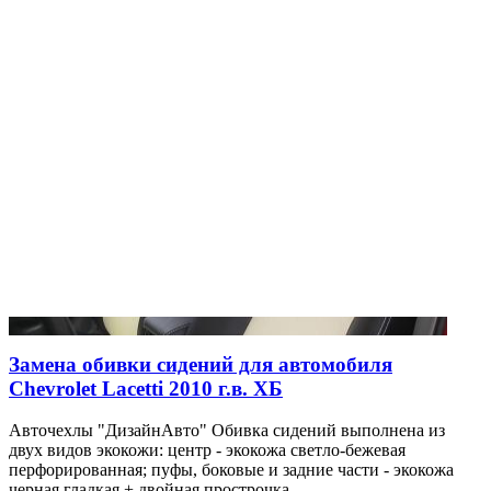
Замена обивки сидений для автомобиля
Chevrolet Lacetti 2010 г.в. ХБ
Авточехлы "ДизайнАвто" Обивка сидений выполнена из
двух видов экокожи: центр - экокожа светло-бежевая
перфорированная; пуфы, боковые и задние части - экокожа
черная гладкая + двойная прострочка