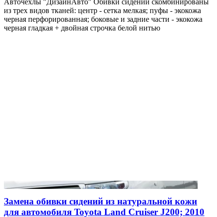
Авточехлы "ДизайнАвто" Обивки сидений скомбинированы
из трех видов тканей: центр - сетка мелкая; пуфы - экокожа
черная перфорированная; боковые и задние части - экокожа
черная гладкая + двойная строчка белой нитью
Замена обивки сидений из натуральной кожи
для автомобиля Toyota Land Cruiser J200; 2010