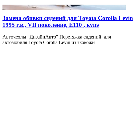
Замена обивки сидений для Тoyota Corolla Levin
1995 г.в., VII поколение, E110 , купэ
Авточехлы "ДизайнАвто" Перетяжка сидений, для
автомобиля Toyota Corolla Levin из экокожи