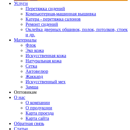
Услуги
Перетяжка сидений
Компьютерная-машинная вышивка
Катера - перетяжка салонов
Ремонт сидений
Оклейка дверных обшивок, полок, потолков, стоек
и др.
Материалы
Флок
Эко кожа
Искусственная кожа
Натуральная кожа
Сетка
Автовелюр
Жаккард
Искусственный мех
Замша
Оптовикам
О нас
О компании
О продукции
Карта проезда
Карта сайта
Обратная связь
Статьи