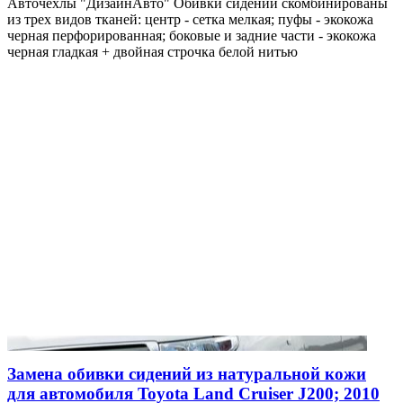
Авточехлы "ДизайнАвто" Обивки сидений скомбинированы
из трех видов тканей: центр - сетка мелкая; пуфы - экокожа
черная перфорированная; боковые и задние части - экокожа
черная гладкая + двойная строчка белой нитью
Замена обивки сидений из натуральной кожи
для автомобиля Toyota Land Cruiser J200; 2010