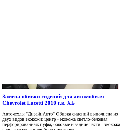
Замена обивки сидений для автомобиля
Chevrolet Lacetti 2010 г.в. ХБ
Авточехлы "ДизайнАвто" Обивка сидений выполнена из
двух видов экокожи: центр - экокожа светло-бежевая
перфорированная; пуфы, боковые и задние части - экокожа
черная гладкая + двойная прострочка