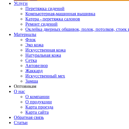
Услуги
Перетяжка сидений
Компьютерная-машинная вышивка
Катера - перетяжка салонов
Ремонт сидений
Оклейка дверных обшивок, полок, потолков, стоек и
Материалы
Флок
Эко кожа
Искусственная кожа
Натуральная кожа
Сетка
Автовелюр
Жаккард
Искусственный мех
Замша
Оптовикам
О нас
О компании
О продукции
Карта проезда
Карта сайта
Обратная связь
Статьи