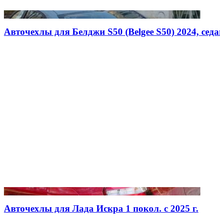
Авточехлы для Белджи S50 (Belgee S50) 2024, седан,
Авточехлы для Лада Искра 1 покол. с 2025 г.