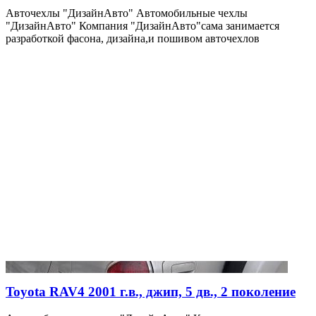
Авточехлы "ДизайнАвто" Автомобильные чехлы
"ДизайнАвто" Компания "ДизайнАвто"сама занимается
разработкой фасона, дизайна,и пошивом авточехлов
Toyota RAV4 2001 г.в., джип, 5 дв., 2 поколение