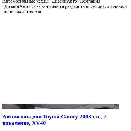
Автомобильные чехлы "ДизайнАвто" Компания
"ДизайнАвто"сама занимается разработкой фасона, дизайна,и
пошивом авточехлов
Авточехлы для Toyota Camry 2008 г.в., 7
поколение, XV40