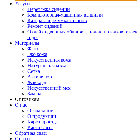
Услуги
Перетяжка сидений
Компьютерная-машинная вышивка
Катера - перетяжка салонов
Ремонт сидений
Оклейка дверных обшивок, полок, потолков, стоек
и др.
Материалы
Флок
Эко кожа
Искусственная кожа
Натуральная кожа
Сетка
Автовелюр
Жаккард
Искусственный мех
Замша
Оптовикам
О нас
О компании
О продукции
Карта проезда
Карта сайта
Обратная связь
Статьи