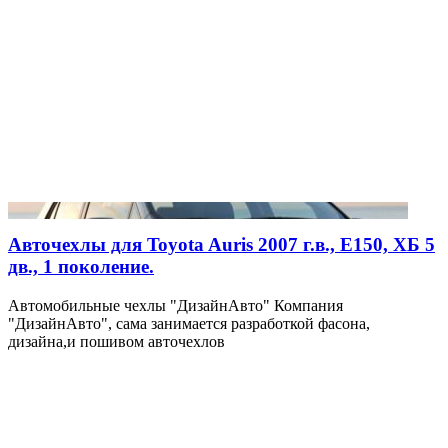
Авточехлы для Toyota Auris 2007 г.в., E150, ХБ 5
дв., 1 поколение.
Автомобильные чехлы "ДизайнАвто" Компания
"ДизайнАвто", сама занимается разработкой фасона,
дизайна,и пошивом авточехлов