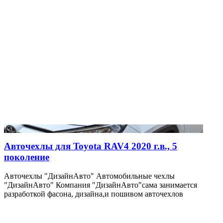
Авточехлы для Toyota RAV4 2020 г.в., 5
поколение
Авточехлы "ДизайнАвто" Автомобильные чехлы
"ДизайнАвто" Компания "ДизайнАвто"сама занимается
разработкой фасона, дизайна,и пошивом авточехлов