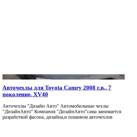
Авточехлы для Toyota Camry 2008 г.в., 7
поколение, XV40
Авточехлы "Дизайн Авто" Автомобильные чехлы
"ДизайнАвто" Компания "ДизайнАвто"сама занимается
разработкой фасона, дизайна,и пошивом авточехлов