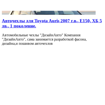
Авточехлы для Toyota Auris 2007 г.в., E150, ХБ 5
дв., 1 поколение.
Автомобильные чехлы "ДизайнАвто" Компания
"ДизайнАвто", сама занимается разработкой фасона,
дизайна,и пошивом авточехлов