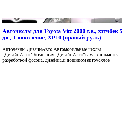
Авточехлы для Toyota Vitz 2000 г.в., хэтчбек 5
дв., 1 поколение, XP10 (правый руль)
Авточехлы ДизайнАвто Автомобильные чехлы
"ДизайнАвто" Компания "ДизайнАвто"сама занимается
разработкой фасона, дизайна,и пошивом авточехлов