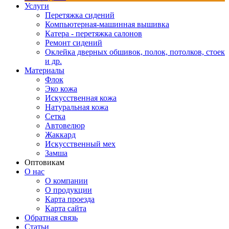
Услуги
Перетяжка сидений
Компьютерная-машинная вышивка
Катера - перетяжка салонов
Ремонт сидений
Оклейка дверных обшивок, полок, потолков, стоек
и др.
Материалы
Флок
Эко кожа
Искусственная кожа
Натуральная кожа
Сетка
Автовелюр
Жаккард
Искусственный мех
Замша
Оптовикам
О нас
О компании
О продукции
Карта проезда
Карта сайта
Обратная связь
Статьи