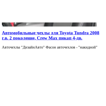
Автомобильные чехлы для Toyota Tundra 2008
г.в. 2 поколение, Crew Max пикап 4-дв.
Авточехлы "ДизайнАвто" Фасон авточехлов - "накидной"