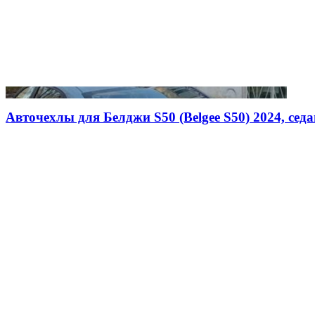
Авточехлы для Белджи S50 (Belgee S50) 2024, седан,