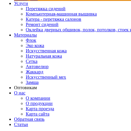
Услуги
Перетяжка сидений
Компьютерная-машинная вышивка
Катера - перетяжка салонов
Ремонт сидений
Оклейка дверных обшивок, полок, потолков, стоек и
Материалы
Флок
Эко кожа
Искусственная кожа
Натуральная кожа
Сетка
Автовелюр
Жаккард
Искусственный мех
Замша
Оптовикам
О нас
О компании
О продукции
Карта проезда
Карта сайта
Обратная связь
Статьи