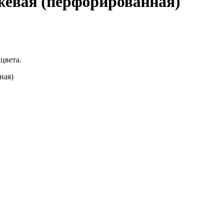
жевая (перфорированная)
цвета.
ная)