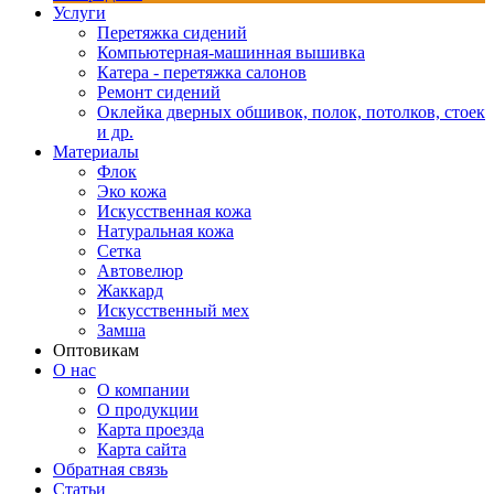
Услуги
Перетяжка сидений
Компьютерная-машинная вышивка
Катера - перетяжка салонов
Ремонт сидений
Оклейка дверных обшивок, полок, потолков, стоек
и др.
Материалы
Флок
Эко кожа
Искусственная кожа
Натуральная кожа
Сетка
Автовелюр
Жаккард
Искусственный мех
Замша
Оптовикам
О нас
О компании
О продукции
Карта проезда
Карта сайта
Обратная связь
Статьи