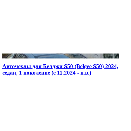
Авточехлы для Белджи S50 (Belgee S50) 2024,
седан, 1 поколение (c 11.2024 - н.в.)