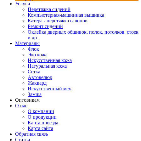
Услуги
Перетяжка сидений
Компьютерная-машинная вышивка
Катера - перетяжка салонов
Ремонт сидений
Оклейка дверных обшивок, полок, потолков, стоек
и др.
Материалы
Флок
Эко кожа
Искусственная кожа
Натуральная кожа
Сетка
Автовелюр
Жаккард
Искусственный мех
Замша
Оптовикам
О нас
О компании
О продукции
Карта проезда
Карта сайта
Обратная связь
Статьи