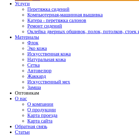
Услуги
Перетяжка сидений
Компьютерная-машинная вышивка
Катера - перетяжка салонов
Ремонт сидений
Оклейка дверных обшивок, полок, потолков, стоек и
Материалы
Флок
Эко кожа
Искусственная кожа
Натуральная кожа
Сетка
Автовелюр
Жаккард
Искусственный мех
Замша
Оптовикам
О нас
О компании
О продукции
Карта проезда
Карта сайта
Обратная связь
Статьи