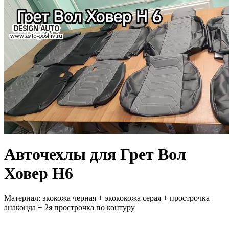
Авточехлы для Грет Вол
Ховер Н6
Материал: экокожа черная + экококожа серая + прострочка
анаконда + 2я прострочка по контуру