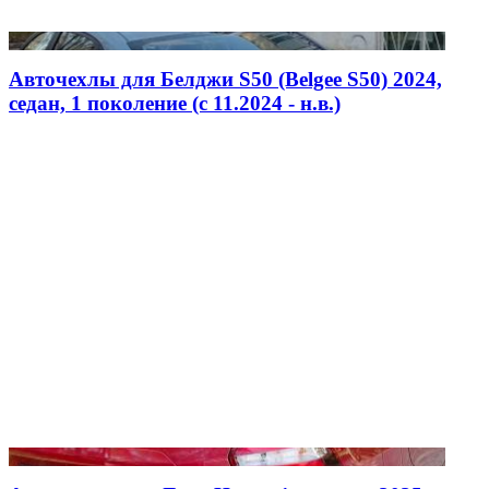
Авточехлы для Белджи S50 (Belgee S50) 2024,
седан, 1 поколение (c 11.2024 - н.в.)