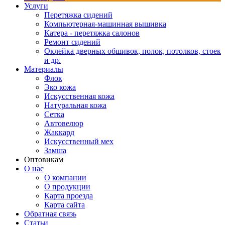
Услуги
Перетяжка сидений
Компьютерная-машинная вышивка
Катера - перетяжка салонов
Ремонт сидений
Оклейка дверных обшивок, полок, потолков, стоек
и др.
Материалы
Флок
Эко кожа
Искусственная кожа
Натуральная кожа
Сетка
Автовелюр
Жаккард
Искусственный мех
Замша
Оптовикам
О нас
О компании
О продукции
Карта проезда
Карта сайта
Обратная связь
Статьи