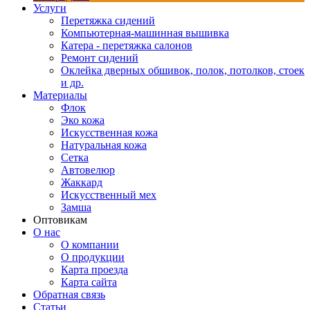
Услуги
Перетяжка сидений
Компьютерная-машинная вышивка
Катера - перетяжка салонов
Ремонт сидений
Оклейка дверных обшивок, полок, потолков, стоек
и др.
Материалы
Флок
Эко кожа
Искусственная кожа
Натуральная кожа
Сетка
Автовелюр
Жаккард
Искусственный мех
Замша
Оптовикам
О нас
О компании
О продукции
Карта проезда
Карта сайта
Обратная связь
Статьи