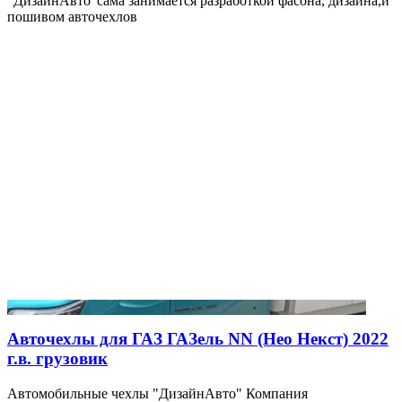
"ДизайнАвто"сама занимается разработкой фасона, дизайна,и
пошивом авточехлов
Авточехлы для ГАЗ ГАЗель NN (Нео Некст) 2022
г.в. грузовик
Автомобильные чехлы "ДизайнАвто" Компания