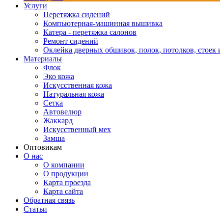
Услуги
Перетяжка сидений
Компьютерная-машинная вышивка
Катера - перетяжка салонов
Ремонт сидений
Оклейка дверных обшивок, полок, потолков, стоек и
Материалы
Флок
Эко кожа
Искусственная кожа
Натуральная кожа
Сетка
Автовелюр
Жаккард
Искусственный мех
Замша
Оптовикам
О нас
О компании
О продукции
Карта проезда
Карта сайта
Обратная связь
Статьи