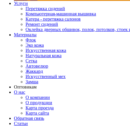
Услуги
Перетяжка сидений
Компьютерная-машинная вышивка
Катера - перетяжка салонов
Ремонт сидений
Оклейка дверных обшивок, полок, потолков, стоек и
Материалы
Флок
Эко кожа
Искусственная кожа
Натуральная кожа
Сетка
Автовелюр
Жаккард
Искусственный мех
Замша
Оптовикам
О нас
О компании
О продукции
Карта проезда
Карта сайта
Обратная связь
Статьи