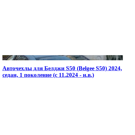
Авточехлы для Белджи S50 (Belgee S50) 2024,
седан, 1 поколение (c 11.2024 - н.в.)