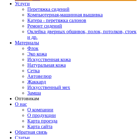
Услуги
Перетяжка сидений
Компьютерная-машинная вышивка
Катера - перетяжка салонов
Ремонт сидений
Оклейка дверных обшивок, полок, потолков, стоек
и др.
Материалы
Флок
Эко кожа
Искусственная кожа
Натуральная кожа
Сетка
Автовелюр
Жаккард
Искусственный мех
Замша
Оптовикам
О нас
О компании
О продукции
Карта проезда
Карта сайта
Обратная связь
Статьи