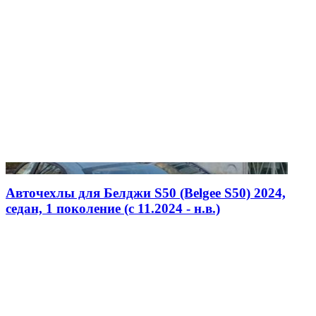
Авточехлы для Белджи S50 (Belgee S50) 2024,
седан, 1 поколение (c 11.2024 - н.в.)