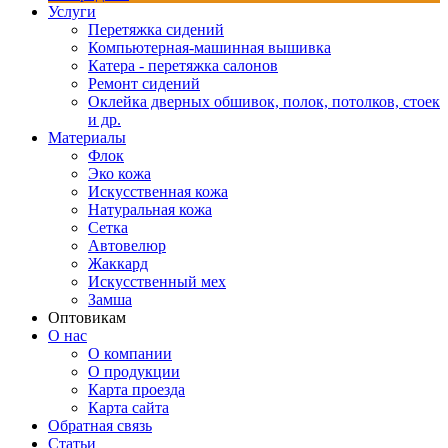
Услуги
Перетяжка сидений
Компьютерная-машинная вышивка
Катера - перетяжка салонов
Ремонт сидений
Оклейка дверных обшивок, полок, потолков, стоек
и др.
Материалы
Флок
Эко кожа
Искусственная кожа
Натуральная кожа
Сетка
Автовелюр
Жаккард
Искусственный мех
Замша
Оптовикам
О нас
О компании
О продукции
Карта проезда
Карта сайта
Обратная связь
Статьи