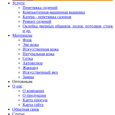
Услуги
Перетяжка сидений
Компьютерная-машинная вышивка
Катера - перетяжка салонов
Ремонт сидений
Оклейка дверных обшивок, полок, потолков, стоек
и др.
Материалы
Флок
Эко кожа
Искусственная кожа
Натуральная кожа
Сетка
Автовелюр
Жаккард
Искусственный мех
Замша
Оптовикам
О нас
О компании
О продукции
Карта проезда
Карта сайта
Обратная связь
Статьи