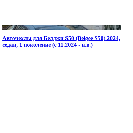
Авточехлы для Белджи S50 (Belgee S50) 2024,
седан, 1 поколение (c 11.2024 - н.в.)