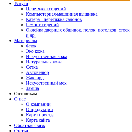
Услуги
Перетяжка сидений
Компьютерная-машинная вышивка
Катера - перетяжка салонов
Ремонт сидений
Оклейка дверных обшивок, полок, потолков, стоек
и др.
Материалы
Флок
Эко кожа
Искусственная кожа
Натуральная кожа
Сетка
Автовелюр
Жаккард
Искусственный мех
Замша
Оптовикам
О нас
О компании
О продукции
Карта проезда
Карта сайта
Обратная связь
Статьи