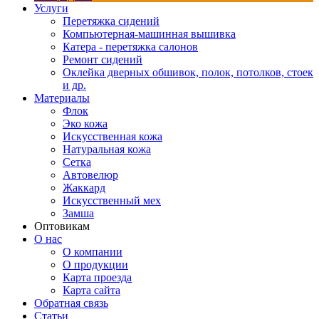
Услуги
Перетяжка сидений
Компьютерная-машинная вышивка
Катера - перетяжка салонов
Ремонт сидений
Оклейка дверных обшивок, полок, потолков, стоек
и др.
Материалы
Флок
Эко кожа
Искусственная кожа
Натуральная кожа
Сетка
Автовелюр
Жаккард
Искусственный мех
Замша
Оптовикам
О нас
О компании
О продукции
Карта проезда
Карта сайта
Обратная связь
Статьи