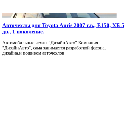
Авточехлы для Toyota Auris 2007 г.в., E150, ХБ 5
дв., 1 поколение.
Автомобильные чехлы "ДизайнАвто" Компания
"ДизайнАвто", сама занимается разработкой фасона,
дизайна,и пошивом авточехлов