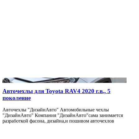
Авточехлы для Toyota RAV4 2020 г.в., 5
поколение
Авточехлы "ДизайнАвто" Автомобильные чехлы
"ДизайнАвто" Компания "ДизайнАвто"сама занимается
разработкой фасона, дизайна,и пошивом авточехлов