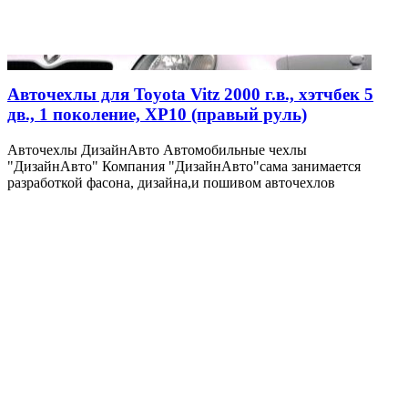
Авточехлы для Toyota Vitz 2000 г.в., хэтчбек 5
дв., 1 поколение, XP10 (правый руль)
Авточехлы ДизайнАвто Автомобильные чехлы
"ДизайнАвто" Компания "ДизайнАвто"сама занимается
разработкой фасона, дизайна,и пошивом авточехлов