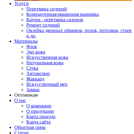
Услуги
Перетяжка сидений
Компьютерная-машинная вышивка
Катера - перетяжка салонов
Ремонт сидений
Оклейка дверных обшивок, полок, потолков, стоек
и др.
Материалы
Флок
Эко кожа
Искусственная кожа
Натуральная кожа
Сетка
Автовелюр
Жаккард
Искусственный мех
Замша
Оптовикам
О нас
О компании
О продукции
Карта проезда
Карта сайта
Обратная связь
Статьи