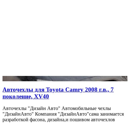
Авточехлы для Toyota Camry 2008 г.в., 7
поколение, XV40
Авточехлы "Дизайн Авто" Автомобильные чехлы
"ДизайнАвто" Компания "ДизайнАвто"сама занимается
разработкой фасона, дизайна,и пошивом авточехлов