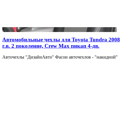
Автомобильные чехлы для Toyota Tundra 2008
г.в. 2 поколение, Crew Max пикап 4-дв.
Авточехлы "ДизайнАвто" Фасон авточехлов - "накидной"