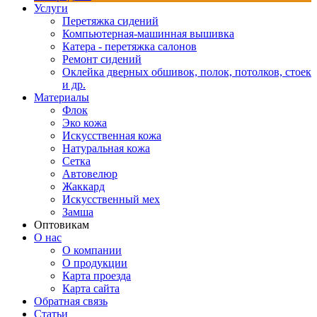
Услуги
Перетяжка сидений
Компьютерная-машинная вышивка
Катера - перетяжка салонов
Ремонт сидений
Оклейка дверных обшивок, полок, потолков, стоек
и др.
Материалы
Флок
Эко кожа
Искусственная кожа
Натуральная кожа
Сетка
Автовелюр
Жаккард
Искусственный мех
Замша
Оптовикам
О нас
О компании
О продукции
Карта проезда
Карта сайта
Обратная связь
Статьи