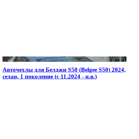
Авточехлы для Белджи S50 (Belgee S50) 2024,
седан, 1 поколение (c 11.2024 - н.в.)