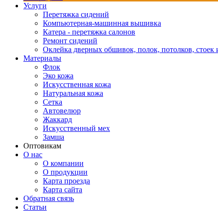
Услуги
Перетяжка сидений
Компьютерная-машинная вышивка
Катера - перетяжка салонов
Ремонт сидений
Оклейка дверных обшивок, полок, потолков, стоек и
Материалы
Флок
Эко кожа
Искусственная кожа
Натуральная кожа
Сетка
Автовелюр
Жаккард
Искусственный мех
Замша
Оптовикам
О нас
О компании
О продукции
Карта проезда
Карта сайта
Обратная связь
Статьи