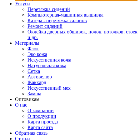
Услуги
Перетяжка сидений
Компьютерная-машинная вышивка
Катера - перетяжка салонов
Ремонт сидений
Оклейка дверных обшивок, полок, потолков, стоек
и др.
Материалы
Флок
Эко кожа
Искусственная кожа
Натуральная кожа
Сетка
Автовелюр
Жаккард
Искусственный мех
Замша
Оптовикам
О нас
О компании
О продукции
Карта проезда
Карта сайта
Обратная связь
Статьи