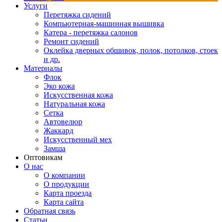
Услуги
Перетяжка сидений
Компьютерная-машинная вышивка
Катера - перетяжка салонов
Ремонт сидений
Оклейка дверных обшивок, полок, потолков, стоек
и др.
Материалы
Флок
Эко кожа
Искусственная кожа
Натуральная кожа
Сетка
Автовелюр
Жаккард
Искусственный мех
Замша
Оптовикам
О нас
О компании
О продукции
Карта проезда
Карта сайта
Обратная связь
Статьи