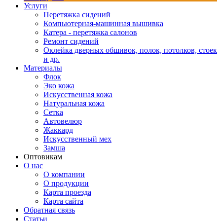
Услуги
Перетяжка сидений
Компьютерная-машинная вышивка
Катера - перетяжка салонов
Ремонт сидений
Оклейка дверных обшивок, полок, потолков, стоек
и др.
Материалы
Флок
Эко кожа
Искусственная кожа
Натуральная кожа
Сетка
Автовелюр
Жаккард
Искусственный мех
Замша
Оптовикам
О нас
О компании
О продукции
Карта проезда
Карта сайта
Обратная связь
Статьи