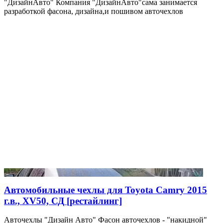
"ДизайнАвто" Компания "ДизайнАвто"сама занимается
разработкой фасона, дизайна,и пошивом авточехлов
Автомобильные чехлы для Toyota Camry 2015
г.в., XV50, СД [рестайлинг]
Авточехлы "Дизайн Авто" Фасон авточехлов - "накидной"