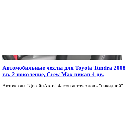
Автомобильные чехлы для Toyota Tundra 2008
г.в. 2 поколение, Crew Max пикап 4-дв.
Авточехлы "ДизайнАвто" Фасон авточехлов - "накидной"