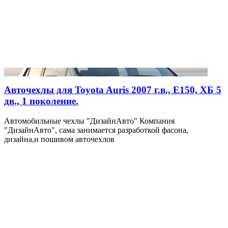
Авточехлы для Toyota Auris 2007 г.в., E150, ХБ 5
дв., 1 поколение.
Автомобильные чехлы "ДизайнАвто" Компания
"ДизайнАвто", сама занимается разработкой фасона,
дизайна,и пошивом авточехлов