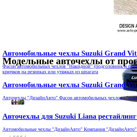
Автомобильные чехлы Suzuki Grand Vit
Модельные авточехлы от про
Фасон автомобильных чехлов "Накидной" (подголовник и спи
крючков на резинках или утяжках из шпагата
Автомобильные чехлы Suzuki Grand Vitar
Авточехлы "ДизайнАвто" Фасон автомобильных чехлов - "нак
Авточехлы для Suzuki Liana рестайлинг 
Автомобильные чехлы "ДизайнАвто" Компания "ДизайнАвто" са