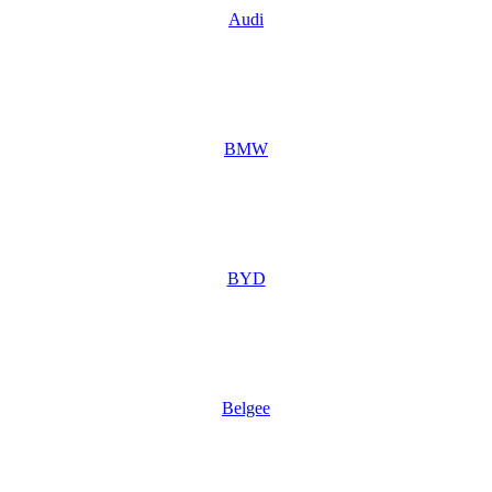
Audi
BMW
BYD
Belgee