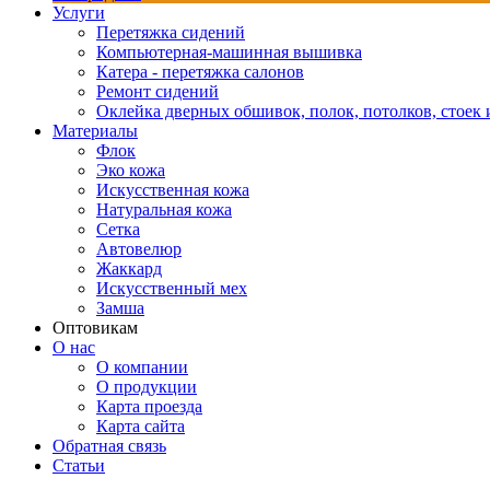
Услуги
Перетяжка сидений
Компьютерная-машинная вышивка
Катера - перетяжка салонов
Ремонт сидений
Оклейка дверных обшивок, полок, потолков, стоек и
Материалы
Флок
Эко кожа
Искусственная кожа
Натуральная кожа
Сетка
Автовелюр
Жаккард
Искусственный мех
Замша
Оптовикам
О нас
О компании
О продукции
Карта проезда
Карта сайта
Обратная связь
Статьи