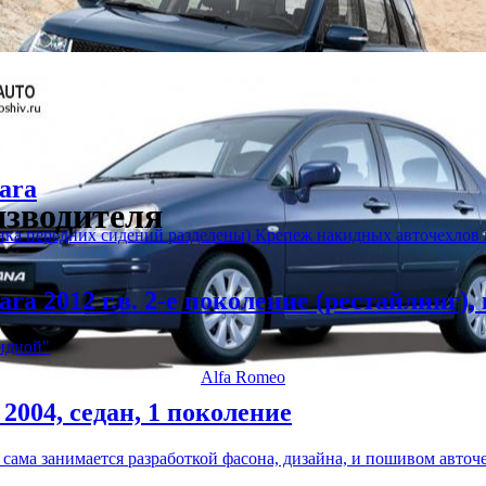
ara
изводителя
нка передних сидений разделены) Крепеж накидных авточехлов
a 2012 г.в. 2-е поколение (рестайлинг),
идной"
Alfa Romeo
2004, седан, 1 поколение
ма занимается разработкой фасона, дизайна, и пошивом авточ